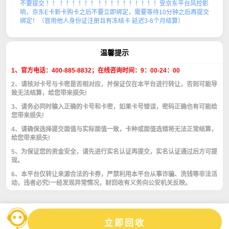
不要提交 ！！ ！！！！！！ ！！！！！！！！！！受京东平台风控影
响，京东E卡新卡购卡之后不要立即绑定，需要等待10分钟之后再提交
此卡种无需卡号，只需填写卡密，
绑定！（冒用他人身份证注册且有冻结卡 延迟3-6个月结算）
每张一行用
“换行”
隔开！
温馨提示
列如：200B-1192-F60E-40F1
1、官方电话：400-885-8832；在线咨询时间：9：00-24：00
2、请核对卡号与卡密是否相对应，并保证仅在本平台进行转让，否则可能导
致无法结算，给您带来损失!
3、请务必同时输入正确的卡号和卡密，如果卡号错误，密码正确也有可能给
您带来损失!
4、请确保选择提交面值与实际面值一致，卡种或面值选错将无法正常结算，
给您带来损失!
5、为保证您的资金安全，请先进行实名认证再提交，实名认证通过后方可提
现。
6、本平台仅转让来源合法的卡券，严禁利用本平台从事诈骗、洗钱等非法活
动，违者必究!一经发现异常情况，财回收有义务向公安机关反映。
立即回收