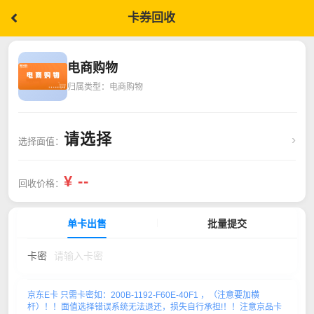
卡券回收
电商购物
归属类型：
电商购物
请选择
›
选择面值：
¥ --
回收价格：
单卡出售
批量提交
卡密
京东E卡 只需卡密如：200B-1192-F60E-40F1 ，（注意要加横
杆）！！面值选择错误系统无法退还，损失自行承担!！！注意京品卡